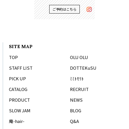
ご予約はこちら
SITE MAP
TOP
OLU OLU
STAFF LIST
DOTTEKuSU
PICK UP
ﾐﾐﾄﾓﾘﾄ
CATALOG
RECRUIT
PRODUCT
NEWS
SLOW JAM
BLOG
庵-hair-
Q&A