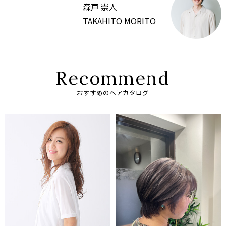
森戸 崇人
TAKAHITO MORITO
R
e
c
o
m
m
e
n
d
おすすめのヘアカタログ