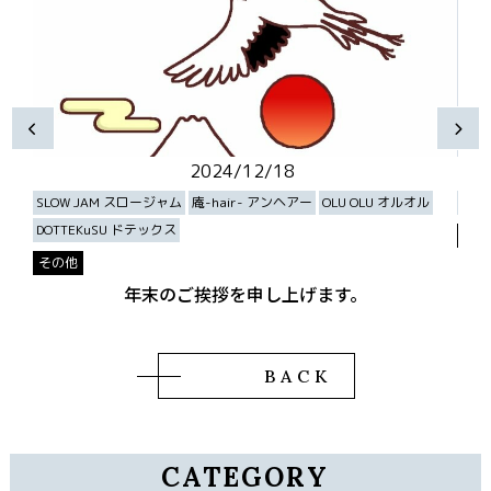
2024/12/18
ル
SLOW JAM スロージャム
庵-hair- アンヘアー
OLU OLU オルオル
庵-h
DOTTEKuSU ドテックス
スタ
その他
年末のご挨拶を申し上げます。
BACK
CATEGORY