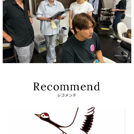
R
e
c
o
m
m
e
n
d
レコメンド