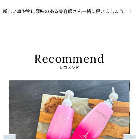
新しい事や物に興味のある美容師さん一緒に働きましょう！！
R
e
c
o
m
m
e
n
d
レコメンド